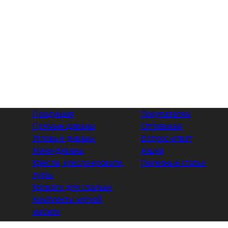
Продукция
Покупателям
Прямые диваны
Оптовикам
Угловые диваны
Вопрос-ответ
Мини-диваны
Акции
Кресла, кресла-кровати,
Полезные статьи
пуфы
Кровати для спальни
Комплекты мягкой
мебели
Связаться с нами