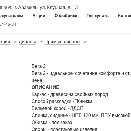
обл., г. Арамиль, ул. Клубная, д. 13
окупателям
Акции
О фабрике
Где купить
Конта
54-46-34
кция
Диваны
Прямые диваны
Вега 2
Вега 2 - идеальное сочетание комфорта и ст
цене
ОПИСАНИЕ
Каркас - древесина хвойных пород
Способ раскладки - "Книжка"
Бельевой короб - ЛДСП
Спинка, сиденье - НПБ 120 мм, ППУ высокой
Обивка - под заказ
Опоры - пластиковые изделия