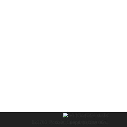
+7 (963) 854-46-34
623703, Россия, Свердловская обл.,