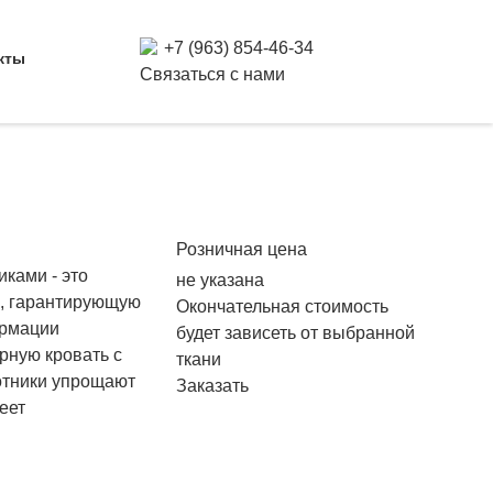
+7 (963) 854-46-34
кты
Связаться с нами
Розничная цена
ками - это
не указана
ь, гарантирующую
Окончательная стоимость
ормации
будет зависеть от выбранной
рную кровать с
ткани
отники упрощают
Заказать
еет