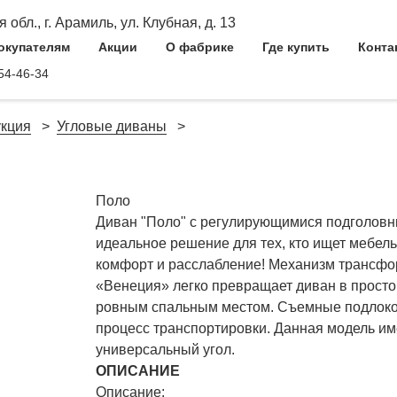
обл., г. Арамиль, ул. Клубная, д. 13
окупателям
Акции
О фабрике
Где купить
Конта
54-46-34
кция
Угловые диваны
Поло
Диван "Поло" с регулирующимися подголовни
идеальное решение для тех, кто ищет мебел
комфорт и расслабление! Механизм трансф
«Венеция» легко превращает диван в просто
ровным спальным местом. Съемные подлок
процесс транспортировки. Данная модель им
универсальный угол.
ОПИСАНИЕ
Описание: